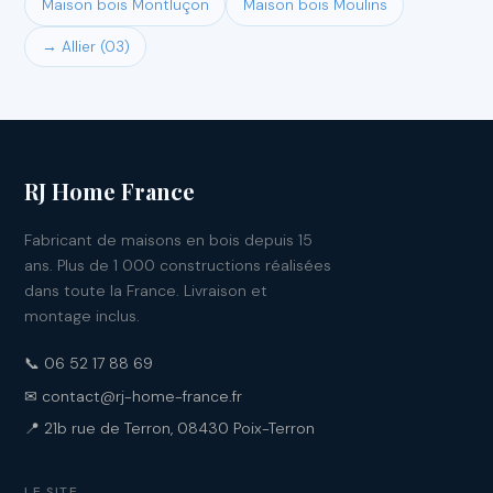
Maison bois Montluçon
Maison bois Moulins
→ Allier (03)
RJ Home France
Fabricant de maisons en bois depuis 15
ans. Plus de 1 000 constructions réalisées
dans toute la France. Livraison et
montage inclus.
📞 06 52 17 88 69
✉ contact@rj-home-france.fr
📍 21b rue de Terron, 08430 Poix-Terron
LE SITE