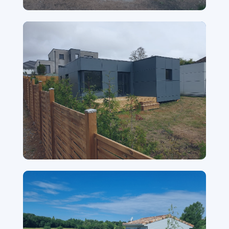
49 m² en Ardèche
Mezzanine, vue dégagée sur nature
Val de Marne — Ardennes (08)
Fibrociment, 2 chambres, SDB