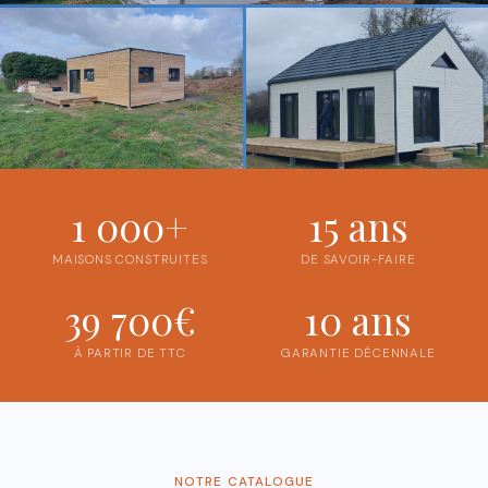
1 000+
15 ans
MAISONS CONSTRUITES
DE SAVOIR-FAIRE
39 700€
10 ans
À PARTIR DE TTC
GARANTIE DÉCENNALE
NOTRE CATALOGUE