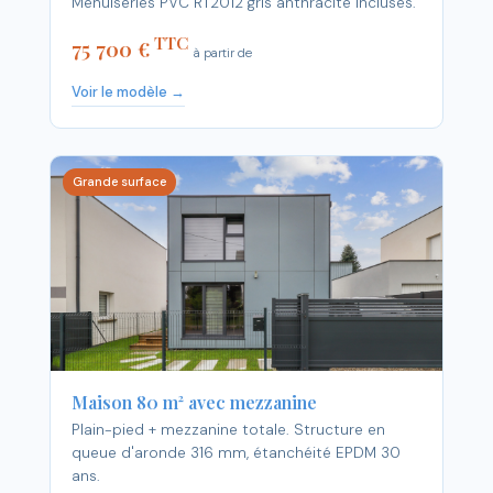
Menuiseries PVC RT2012 gris anthracite incluses.
TTC
75 700 €
à partir de
Voir le modèle →
Grande surface
Maison 80 m² avec mezzanine
Plain-pied + mezzanine totale. Structure en
queue d'aronde 316 mm, étanchéité EPDM 30
ans.