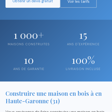
Obtenir un devis gratuit
Voir les tarifs
1 000+
15
MAISONS CONSTRUITES
ANS D'EXPÉRIENCE
10
100%
ANS DE GARANTIE
LIVRAISON INCLUSE
Construire une maison en bois à en
Haute-Garonne (31)
Vous envisagez de faire construire une maison en bois