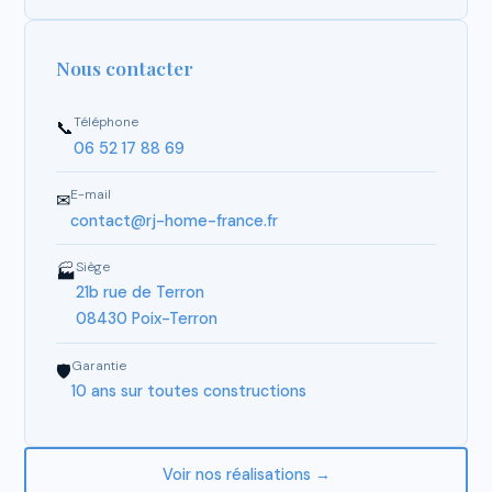
Nous contacter
Téléphone
📞
06 52 17 88 69
E-mail
✉
contact@rj-home-france.fr
Siège
🏭
21b rue de Terron
08430 Poix-Terron
Garantie
🛡
10 ans sur toutes constructions
Voir nos réalisations →