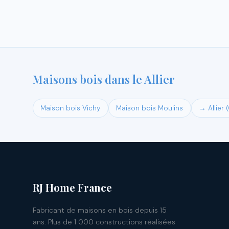
Maisons bois dans le Allier
Maison bois Vichy
Maison bois Moulins
→ Allier 
RJ Home France
Fabricant de maisons en bois depuis 15
ans. Plus de 1 000 constructions réalisées