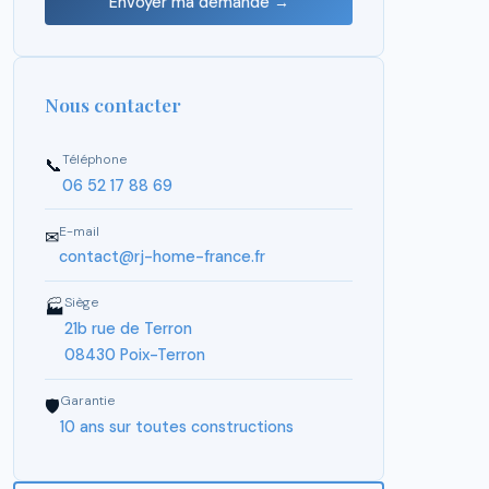
Envoyer ma demande →
Nous contacter
Téléphone
📞
06 52 17 88 69
E-mail
✉
contact@rj-home-france.fr
Siège
🏭
21b rue de Terron
08430 Poix-Terron
Garantie
🛡
10 ans sur toutes constructions