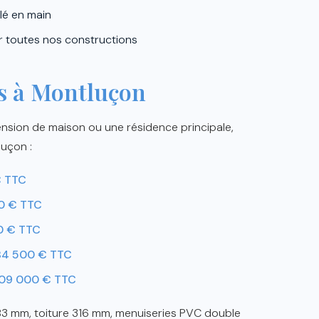
lé en main
r toutes nos constructions
s à Montluçon
ension de maison ou une résidence principale,
luçon :
€ TTC
0 € TTC
0 € TTC
84 500 € TTC
09 000 € TTC
183 mm, toiture 316 mm, menuiseries PVC double