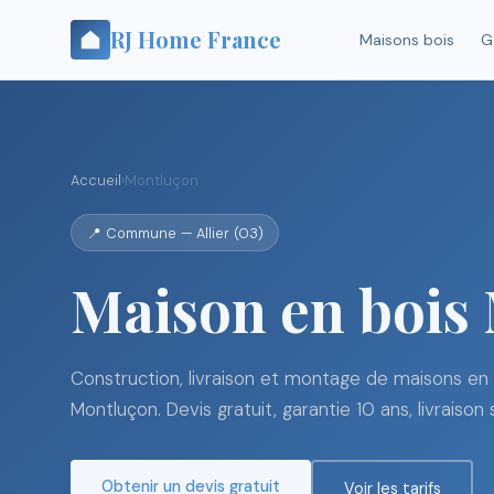
RJ Home France
Maisons bois
G
Accueil
›
Montluçon
📍 Commune — Allier (03)
Maison en bois
Construction, livraison et montage de maisons en 
Montluçon. Devis gratuit, garantie 10 ans, livraison 
Obtenir un devis gratuit
Voir les tarifs