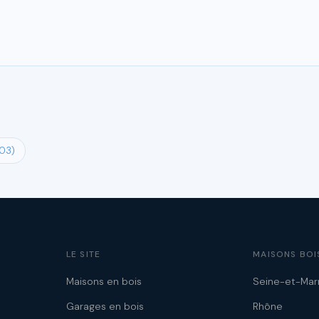
(03)
LE SITE
MAISONS BOI
Maisons en bois
Seine-et-Mar
Garages en bois
Rhône