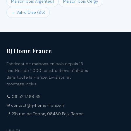
Maison bois Argenteuil
Maison bois Cergy
→ Val-d'Oise (95)
RJ Home France
Fabricant de maisons en bois depuis 15
ans. Plus de 1 000 constructions réalisées
dans toute la France. Livraison et
montage inclus.
📞 06 52 17 88 69
✉ contact@rj-home-france.fr
📍 21b rue de Terron, 08430 Poix-Terron
LE SITE