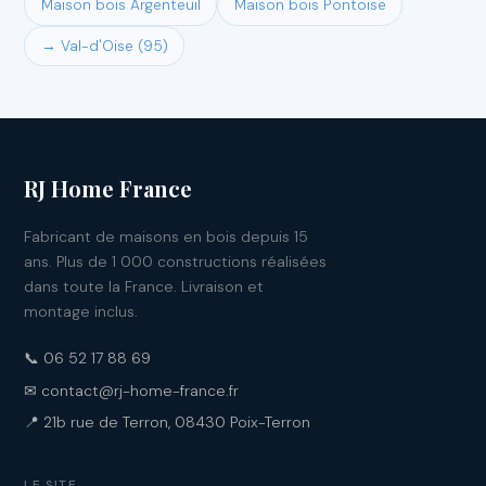
Maison bois Argenteuil
Maison bois Pontoise
→ Val-d'Oise (95)
RJ Home France
Fabricant de maisons en bois depuis 15
ans. Plus de 1 000 constructions réalisées
dans toute la France. Livraison et
montage inclus.
📞 06 52 17 88 69
✉ contact@rj-home-france.fr
📍 21b rue de Terron, 08430 Poix-Terron
LE SITE