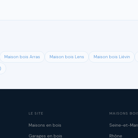
Maison bois Arras
Maison bois Lens
Maison bois Liévin
)
LE SITE
MAISONS BOI
Maisons en bois
Seine-et-Mar
Garages en bois
Rhône