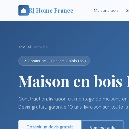
RJ Home France
Maisons bois
G
Accueil
›
Béthune
📍 Commune — Pas-de-Calais (62)
Maison en bois
Construction, livraison et montage de maisons en 
Devis gratuit, garantie 10 ans, livraison sur toute la
Obtenir un devis gratuit
Voir les tarifs