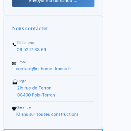
Envoyer ma demande →
Nous contacter
Téléphone
📞
06 52 17 88 69
E-mail
✉
contact@rj-home-france.fr
Siège
🏭
21b rue de Terron
08430 Poix-Terron
Garantie
🛡
10 ans sur toutes constructions