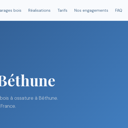
arages bois
Réalisations
Tarifs
Nos engagements
FAQ
 Béthune
bois à ossature à Béthune.
 France.