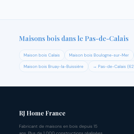
Maisons bois dans le Pas-de-Calais
Maison bois Calais
Maison bois Boulogne-sur-Mer
Maison bois Bruay-la-Buissière
→ Pas-de-Calais (62
RJ Home France
Fabricant de maisons en bois depuis 15
ans. Plus de 1 000 constructions réalisées