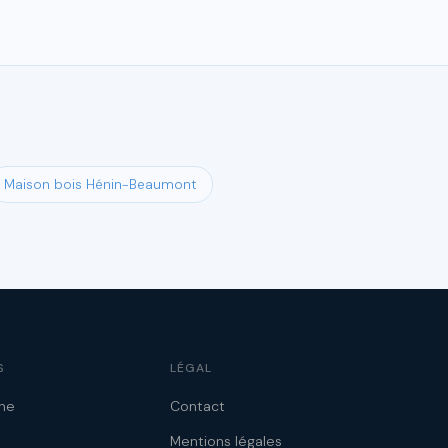
Maison bois Hénin-Beaumont
S
LÉGAL
ne
Contact
Mentions légales