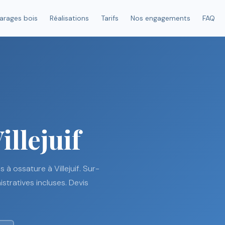
arages bois
Réalisations
Tarifs
Nos engagements
FAQ
illejuif
à ossature à Villejuif. Sur-
tratives incluses. Devis