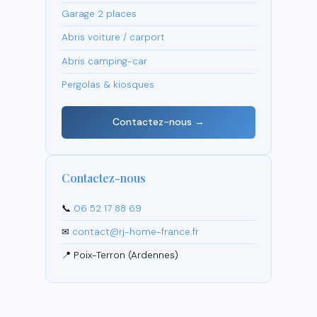
Garage 2 places
Abris voiture / carport
Abris camping-car
Pergolas & kiosques
Contactez-nous →
Contactez-nous
📞
06 52 17 88 69
✉
contact@rj-home-france.fr
📍 Poix-Terron (Ardennes)