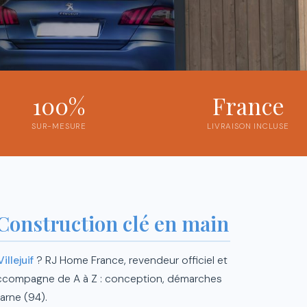
100%
France
SUR-MESURE
LIVRAISON INCLUSE
 Construction clé en main
illejuif
? RJ Home France, revendeur officiel et
 accompagne de A à Z : conception, démarches
arne (94).