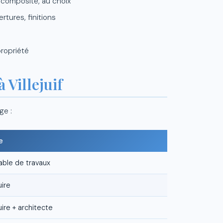
 composite, au choix
rtures, finitions
propriété
 Villejuif
ge :
e
able de travaux
uire
ire + architecte