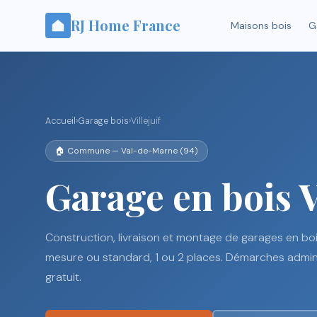
RJ Home France
Maisons bois
G
Accueil
›
Garage bois
›
Villejuif
🏠 Commune — Val-de-Marne (94)
Garage en bois V
Construction, livraison et montage de garages en bois 
mesure ou standard, 1 ou 2 places. Démarches adminis
gratuit.