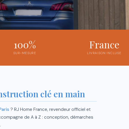
100%
France
SUR-MESURE
LIVRAISON INCLUSE
nstruction clé en main
Paris
? RJ Home France, revendeur officiel et
 accompagne de A à Z : conception, démarches
.