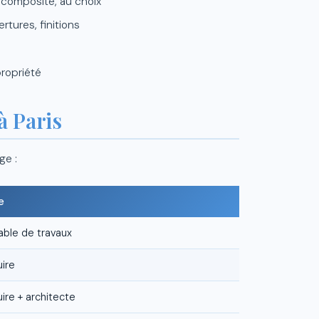
 composite, au choix
rtures, finitions
propriété
à Paris
ge :
e
able de travaux
uire
ire + architecte