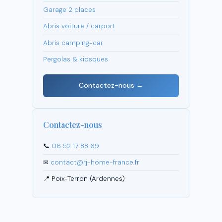
Garage 2 places
Abris voiture / carport
Abris camping-car
Pergolas & kiosques
Contactez-nous →
Contactez-nous
📞
06 52 17 88 69
✉
contact@rj-home-france.fr
📍 Poix-Terron (Ardennes)