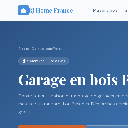
RJ Home France
Maisons bois
G
Accueil
›
Garage bois
›
Paris
🏠 Commune — Paris (75)
Garage en bois 
Construction, livraison et montage de garages en boi
mesure ou standard, 1 ou 2 places. Démarches adminis
gratuit.